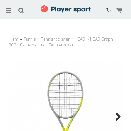
0,-
Hjem
»
Tennis
»
Tennisracketer
»
HEAD
»
HEAD Graph.
360+ Extreme Lite - Tennisracket
Nullstill
Trykk ENTER for å søke
Next