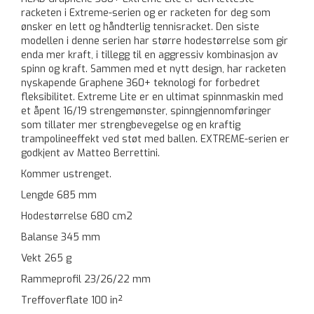
racketen i Extreme-serien og er racketen for deg som
ønsker en lett og håndterlig tennisracket. Den siste
modellen i denne serien har større hodestørrelse som gir
enda mer kraft, i tillegg til en aggressiv kombinasjon av
spinn og kraft. Sammen med et nytt design, har racketen
nyskapende Graphene 360+ teknologi for forbedret
fleksibilitet. Extreme Lite er en ultimat spinnmaskin med
et åpent 16/19 strengemønster, spinngjennomføringer
som tillater mer strengbevegelse og en kraftig
trampolineeffekt ved støt med ballen. EXTREME-serien er
godkjent av Matteo Berrettini.
Kommer ustrenget.
Lengde 685 mm
Hodestørrelse 680 cm2
Balanse 345 mm
Vekt 265 g
Rammeprofil 23/26/22 mm
Treffoverflate 100 in²