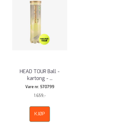
HEAD TOUR Ball -
kartong - ...
Vare nr. 570799
1.659,-
KJØP