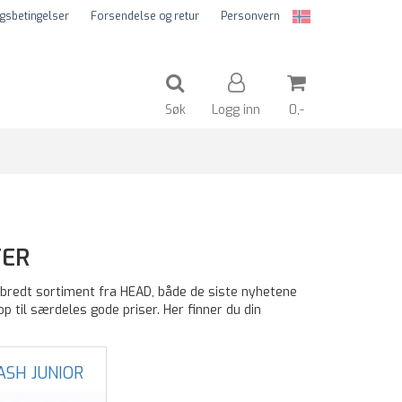
gsbetingelser
Forsendelse og retur
Personvern
Søk
Logg inn
0,-
Nullstill
TER
Trykk ENTER for å søke
et bredt sortiment fra HEAD, både de siste nyhetene
p til særdeles gode priser. Her finner du din
ASH JUNIOR