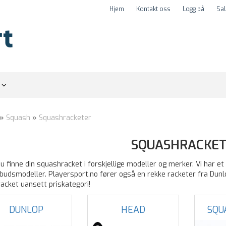
Hjem
Kontakt oss
Logg på
Sal
r
»
Squash
»
Squashracketer
SQUASHRACKE
du finne din squashracket i forskjellige modeller og merker. Vi har 
budsmodeller. Playersport.no fører også en rekke racketer fra Dunlo
acket uansett priskategori!
DUNLOP
HEAD
SQU