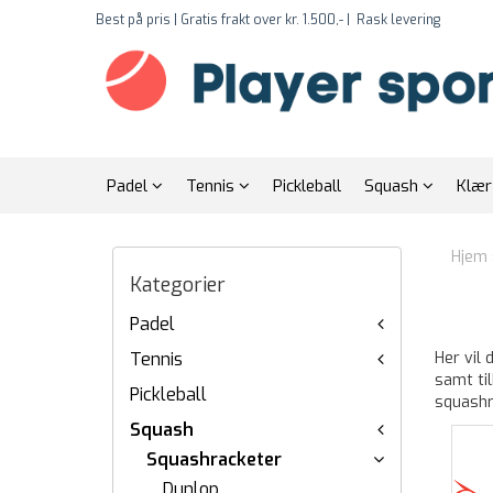
Best på pris | Gratis frakt over kr. 1.500,- |
Rask levering
Padel
Tennis
Pickleball
Squash
Klæ
Hjem
Kategorier
Padel
Tennis
Her vil 
samt til
Pickleball
squashr
Squash
Squashracketer
Dunlop