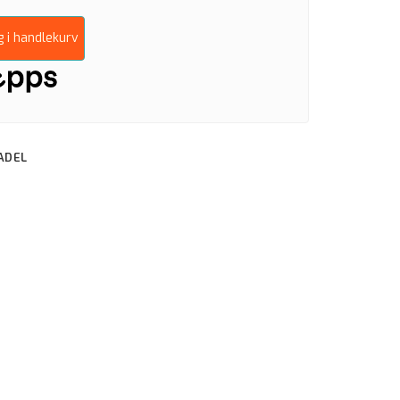
g i handlekurv
ADEL