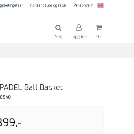
gsbetingelser
Forsendelse og retur
Personvern
Søk
Logg inn
0,-
Nullstill
Trykk ENTER for å søke
PADEL Ball Basket
58540
899,-