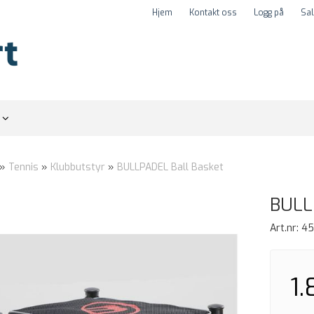
Hjem
Kontakt oss
Logg på
Sal
r
»
Tennis
»
Klubbutstyr
»
BULLPADEL Ball Basket
BULL
Art.nr:
4
1.