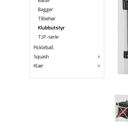
Baller
Bagger
Tilbehør
Klubbutstyr
T.I.P.-serie
Pickleball
Squash
Klær