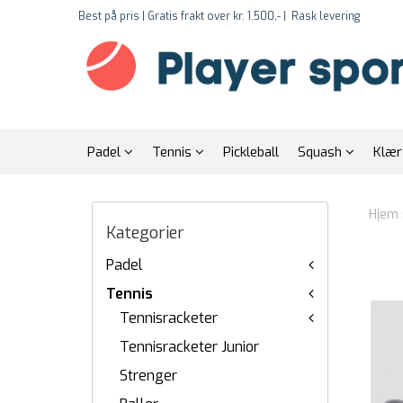
Best på pris | Gratis frakt over kr. 1.500,- |
Rask levering
Padel
Tennis
Pickleball
Squash
Klæ
Hjem
Kategorier
Padel
Tennis
Tennisracketer
Tennisracketer Junior
Strenger