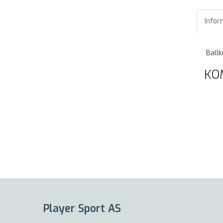
Infor
Ballk
KO
Player Sport AS